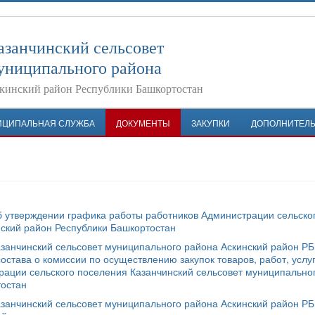
азанчинский сельсовет
униципального района
кинский район Республики Башкортостан
ИЦИПАЛЬНАЯ СЛУЖБА
ДОКУМЕНТЫ
ЗАКУПКИ
ДОПОЛНИТЕЛ
б утверждении графика работы работников Администрации сельско
нский район Республики Башкортостан
азанчинский сельсовет муниципального района Аскинский район Р
остава о комиссии по осуществлению закупок товаров, работ, услу
ации сельского поселения Казанчинский сельсовет муниципально
тостан
азанчинский сельсовет муниципального района Аскинский район Р