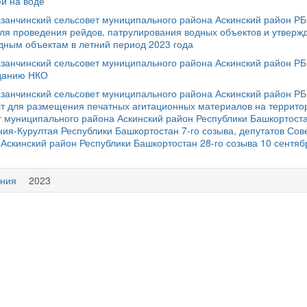
ей на воде
азанчинский сельсовет муниципального района Аскинский район Р
для проведения рейдов, патрулирования водных объектов и утверж
дным объектам в летний период 2023 года
азанчинский сельсовет муниципального района Аскинский район Р
зданию НКО
азанчинский сельсовет муниципального района Аскинский район Р
ст для размещения печатных агитационных материалов на террито
т муниципального района Аскинский район Республики Башкортост
ия-Курултая Республики Башкортостан 7-го созыва, депутатов Сов
Аскинский район Республики Башкортостан 28-го созыва 10 сентяб
ния
2023