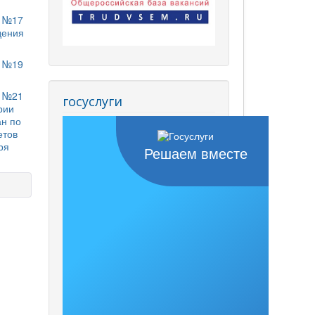
Б №17
дения
Б №19
Б №21
госуслуги
рии
ан по
етов
ря
Решаем вместе