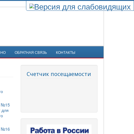
ЬНО
ОБРАТНАЯ СВЯЗЬ
КОНТАКТЫ
Счетчик посещаемости
го
Б №15
г для
го
Б №16