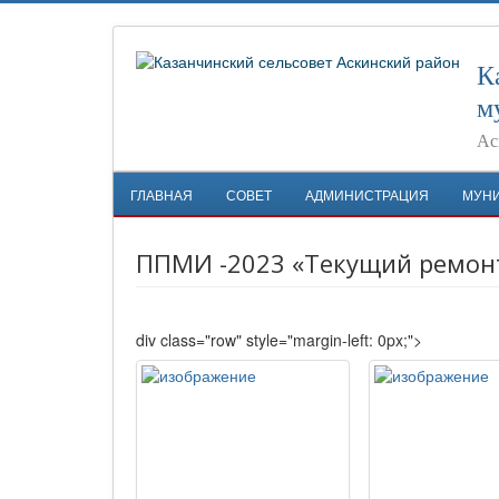
К
м
Ас
ГЛАВНАЯ
СОВЕТ
АДМИНИСТРАЦИЯ
МУН
ППМИ -2023 «Текущий ремонт
div class="row" style="margin-left: 0px;">